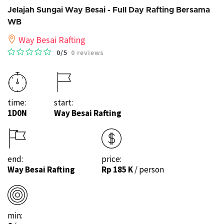
Jelajah Sungai Way Besai - Full Day Rafting Bersama
WB
Way Besai Rafting
0/5
0 reviews
time:
start:
1D0N
Way Besai Rafting
end:
price:
Way Besai Rafting
Rp 185 K
/ person
min: