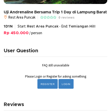
Uji Andrenaline Bersama Trip 1 Day di Lampung Barat
Rest Area Puncak
0 reviews
Start:
- End:
1D1N
Rest Area Puncak
Temiangan Hill
/ person
Rp 450.000
User Question
FAQ still unavailable
Please Login or Register for asking something
REGISTER
LOGIN
Reviews