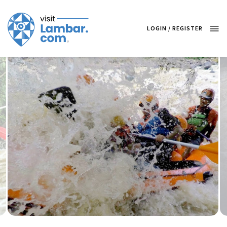
OVERVIEW
ITINERARY
MAP
WHAT'S INCLUDED
LOGIN / REGISTER
AVAILABILITIES
FAQ
REVIEWS