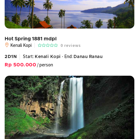
Hot Spring 1881 mdpl
Kenali Kopi
0 reviews
Start:
- End:
2D1N
Kenali Kopi
Danau Ranau
/ person
Rp 500.000